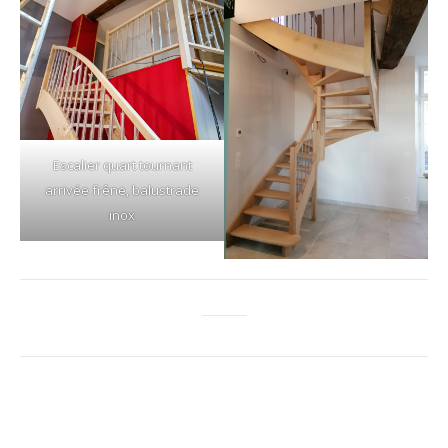
Escalier quart tournant
arrivée frêne, balustrade
inox