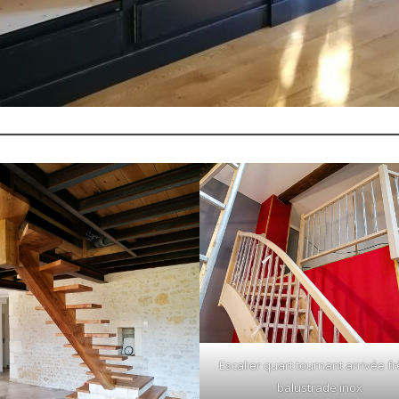
Escalier quart tournant arrivée f
balustrade inox